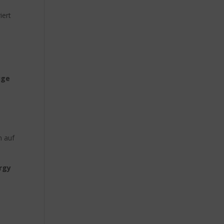
iert
ige
n auf
rgy