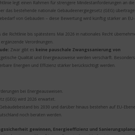
htlinie legt einen Rahmen für strengere Mindestanforderungen an die
über das bestehende nationale Gebäudeenergiegesetz (GEG) übertrag
giebedarf von Gebäuden – diese Bewertung wird künftig stärker an EU-
die Richtlinie bis spätestens Mai 2026 in nationales Recht übernehm
 ergänzende Verordnungen.
ude:
Zwar gibt es
keine pauschale Zwangssanierung von
ergetische Qualität und Energieausweise werden verschärft. Besonders
bare Energien und Effizienz stärker berücksichtigt werden.
rderungen bei Energieausweisen.
z (GEG) wird 2026 erwartet.
m Gebäudebestand bis 2030 und darüber hinaus bestehen auf EU-Ebene
eutschland noch beraten werden.
gssicherheit gewinnen, Energieeffizienz und Sanierungsplan