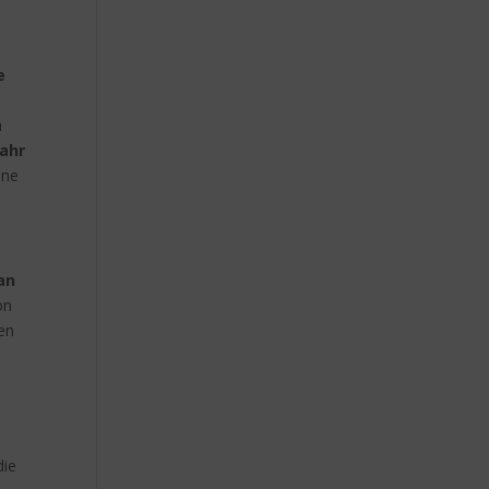
e
n
Jahr
lne
an
on
en
die