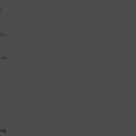
en
en –
 bei
,
ung