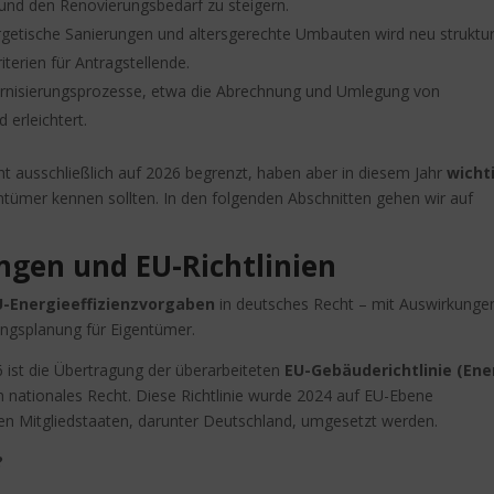
 und den Renovierungsbedarf zu steigern.
rgetische Sanierungen und altersgerechte Umbauten wird neu struktur
iterien für Antragstellende.
isierungsprozesse, etwa die Abrechnung und Umlegung von
 erleichtert.
ht ausschließlich auf 2026 begrenzt, haben aber in diesem Jahr
wicht
entümer kennen sollten. In den folgenden Abschnitten gehen wir auf
ngen und EU-Richtlinien
-Energieeffizienzvorgaben
in deutsches Recht – mit Auswirkunge
ungsplanung für Eigentümer.
 ist die Übertragung der überarbeiteten
EU-Gebäuderichtlinie (Ene
n nationales Recht. Diese Richtlinie wurde 2024 auf EU-Ebene
en Mitgliedstaaten, darunter Deutschland, umgesetzt werden.
?