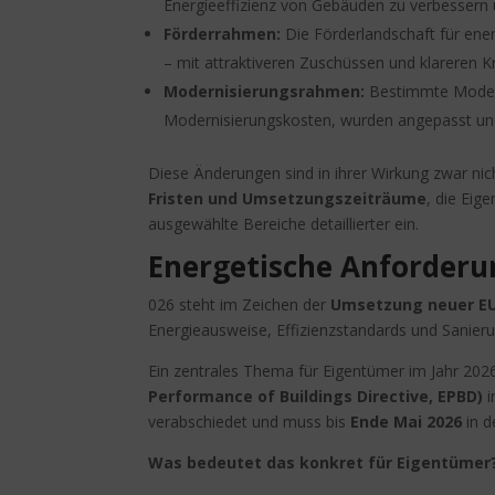
Energieeffizienz von Gebäuden zu verbessern
Förderrahmen:
Die Förderlandschaft für ene
– mit attraktiveren Zuschüssen und klareren Kr
Modernisierungsrahmen:
Bestimmte Modern
Modernisierungskosten, wurden angepasst und
Diese Änderungen sind in ihrer Wirkung zwar nic
Fristen und Umsetzungszeiträume
, die Eig
ausgewählte Bereiche detaillierter ein.
Energetische Anforderu
026 steht im Zeichen der
Umsetzung neuer EU
Energieausweise, Effizienzstandards und Sanier
Ein zentrales Thema für Eigentümer im Jahr 2026
Performance of Buildings Directive, EPBD)
i
verabschiedet und muss bis
Ende Mai 2026
in d
Was bedeutet das konkret für Eigentümer