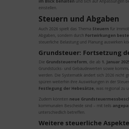
im Blick behalten
und sich auf Anpassungen be
einstellen.
Steuern und Abgaben
Auch 2026 spielt das Thema
Steuern
für Immobi
Abgaben, sondern durch
Fortwirkungen best
steuerliche Belastung und Planung auswirken kö
Grundsteuer: Fortsetzung d
Die
Grundsteuerreform
, die ab
1. Januar 202
Grundstücks- und Gebäudewerten sowie komm
werden. Die Systematik ändert sich 2026 nicht 
spüren weiterhin ihre Auswirkungen in der Ste
Festlegung der Hebesätze
, was regional zu 
Zudem könnten
neue Grundsteuermessbesch
kommunalen Bescheide sind – mit teils
angepa
unterschiedlich betreffen.
Weitere steuerliche Aspekt