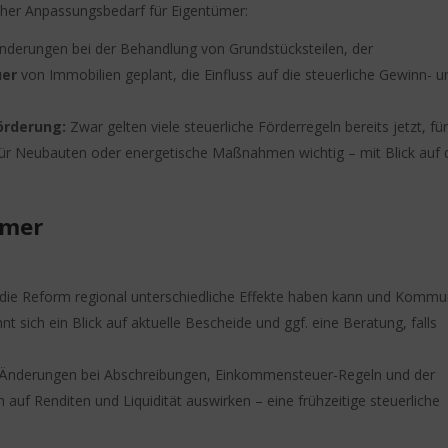
icher Anpassungsbedarf für Eigentümer:
nderungen bei der Behandlung von Grundstücksteilen, der
uer
von Immobilien geplant, die Einfluss auf die steuerliche Gewinn- u
örderung:
Zwar gelten viele steuerliche Förderregeln bereits jetzt, fü
ür Neubauten oder energetische Maßnahmen wichtig – mit Blick auf 
ümer
die Reform regional unterschiedliche Effekte haben kann und Komm
t sich ein Blick auf aktuelle Bescheide und ggf. eine Beratung, falls
Änderungen bei Abschreibungen, Einkommensteuer-Regeln und der
auf Renditen und Liquidität auswirken – eine frühzeitige steuerliche