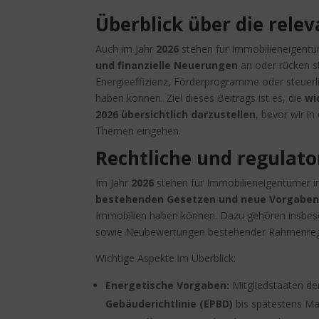
Überblick über die rel
Auch im Jahr
2026
stehen für Immobilieneigentü
und finanzielle Neuerungen
an oder rücken st
Energieeffizienz, Förderprogramme oder steuer
haben können. Ziel dieses Beitrags ist es, die
wi
2026 übersichtlich darzustellen
, bevor wir i
Themen eingehen.
Rechtliche und regulat
Im Jahr
2026
stehen für Immobilieneigentümer i
bestehenden Gesetzen und neue Vorgabe
Immobilien haben können. Dazu gehören insbes
sowie Neubewertungen bestehender Rahmenre
Wichtige Aspekte im Überblick:
Energetische Vorgaben:
Mitgliedstaaten de
Gebäuderichtlinie (EPBD)
bis spätestens Mai