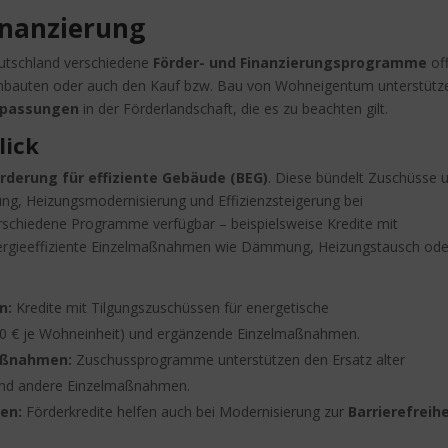
nanzierung
utschland verschiedene
Förder- und Finanzierungsprogramme
of
Umbauten oder auch den Kauf bzw. Bau von Wohneigentum unterstütz
npassungen
in der Förderlandschaft, die es zu beachten gilt.
lick
rderung für effiziente Gebäude (BEG)
. Diese bündelt Zuschüsse 
rung, Heizungsmodernisierung und Effizienzsteigerung bei
rschiedene Programme verfügbar – beispielsweise Kredite mit
ergieeffiziente Einzelmaßnahmen wie Dämmung, Heizungstausch ode
n:
Kredite mit Tilgungszuschüssen für energetische
000 € je Wohneinheit) und ergänzende Einzelmaßnahmen.
maßnahmen:
Zuschussprogramme unterstützen den Ersatz alter
 und andere Einzelmaßnahmen.
en:
Förderkredite helfen auch bei Modernisierung zur
Barrierefreihe