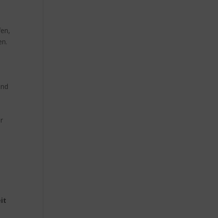
fen,
en.
und
r
it