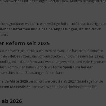
i Nachweisen und langfristigen Energie- bzw. Modernisierungsstrate
lieneigentümer weiterhin eine wichtige Rolle – nicht durch völlig neu
ehender Reformen und einzelne Anpassungen
, die sich auf die
nnen.
er Reform seit 2025
5
bundesweit gilt, bleibt auch 2026 relevant. Sie basiert auf aktuellen
unalen
Hebesätzen
, die von den Städten und Gemeinden festgelegt
grundlegend – die Reform wird weiter angewendet, und viele Eigentüm
uerlast. Kommunen haben jedoch weiterhin
Spielraum bei der
unterschiedlichen Belastungen führen kann.
eide Mitte 2026
verschickt werden, die ab 2027 Grundlage für die
ssten Messzahlen
, die etwa Wohn- und Nichtwohnimmobilien
e ab 2026