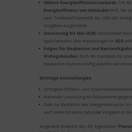
Höhere Energieeffizienzstandards:
Die Ric
Energieeffizienz von Gebäuden
fest, der 
wird. Traditionell bewertet das GEG den Ener
Vorgaben ausgerichtet.
Umsetzung bis Mai 2026:
Deutschland muss 
typischerweise über Anpassungen im
GEG
und
Folgen für Neubauten und Bestandsgebä
Wohngebäuden
, doch die Standards für en
Neubauten müssen künftig Aspekte wie erneuer
Wichtige Entwicklungen
Strengere Effizienz- und Dokumentationsanfo
Nationale Umsetzung im Gebäudeenergiegeset
Ziele zur Reduktion des Energieverbrauchs i
auch wenn konkrete nationale Vorgaben in D
Insgesamt bedeutet dies für Eigentümer:
Planun