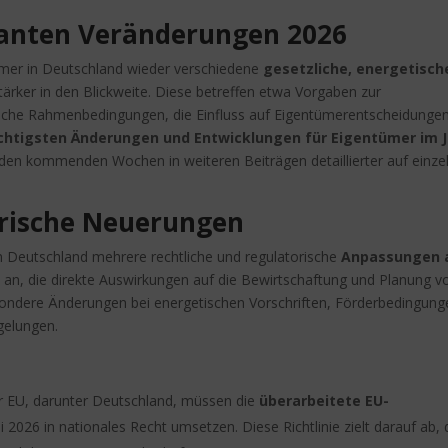
evanten Veränderungen 2026
mer in Deutschland wieder verschiedene
gesetzliche, energetisch
ärker in den Blickweite. Diese betreffen etwa Vorgaben zur
liche Rahmenbedingungen, die Einfluss auf Eigentümerentscheidunge
chtigsten Änderungen und Entwicklungen für Eigentümer im 
n den kommenden Wochen in weiteren Beiträgen detaillierter auf einze
orische Neuerungen
n Deutschland mehrere rechtliche und regulatorische
Anpassungen 
n
an, die direkte Auswirkungen auf die Bewirtschaftung und Planung v
ondere Änderungen bei energetischen Vorschriften, Förderbedingung
gelungen.
r EU, darunter Deutschland, müssen die
überarbeitete EU-
 2026 in nationales Recht umsetzen. Diese Richtlinie zielt darauf ab, 