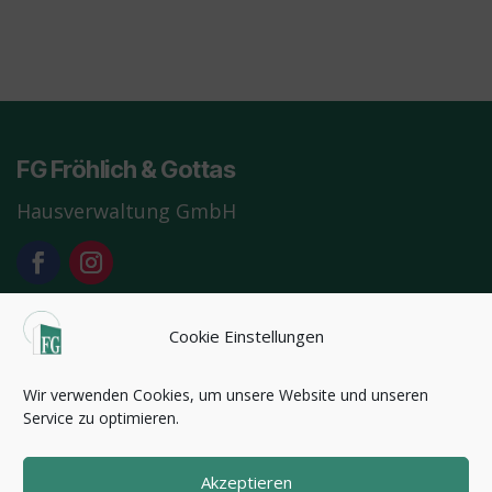
FG Fröhlich & Gottas
Hausverwaltung GmbH
Cookie Einstellungen
Unser Büro:
Reichsstraße 1-9, 04109 Leipzig, I. Etage
Wir verwenden Cookies, um unsere Website und unseren
Service zu optimieren.
Telefon:
0341-30 80 210
Email:
info@fg-hv.de
Akzeptieren